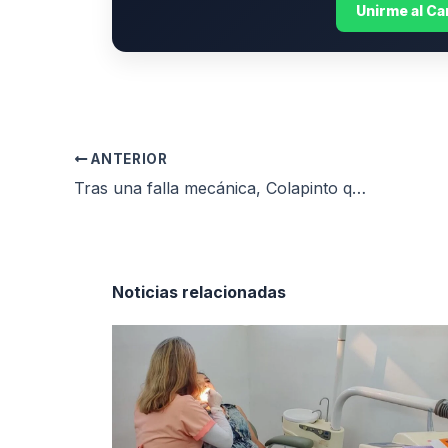
Unirme al C
ANTERIOR
Tras una falla mecánica, Colapinto quedó último en el primer test de Baréin
Noticias relacionadas