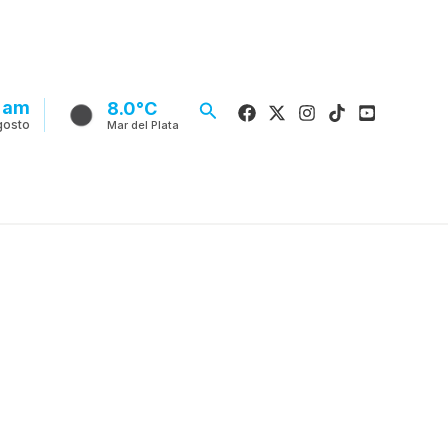
 am
Buscar
8.0°C
gosto
Mar del Plata