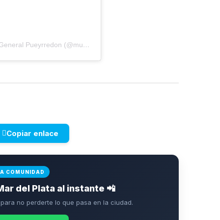
Una publicación compartida por Municipalidad de General Pueyrredon (@munimardelplata)
Copiar enlace
LA COMUNIDAD
Mar del Plata al instante 📲
ara no perderte lo que pasa en la ciudad.