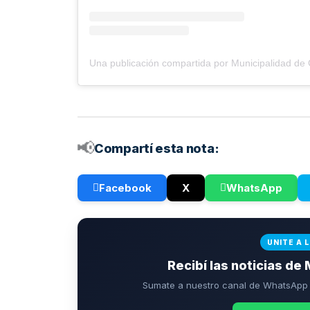
📢
Compartí esta nota:
Facebook
X
WhatsApp
UNITE A 
Recibí las noticias de 
Sumate a nuestro canal de WhatsApp p