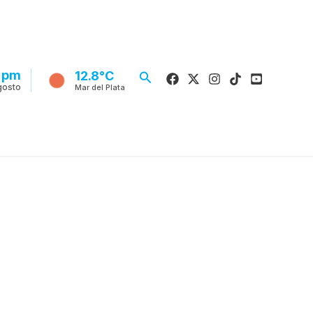
1 pm
Buscar
12.8°C
gosto
Mar del Plata