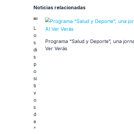
Noticias relacionadas
L
o
Programa “Salud y Deporte”, una jorna
s
Ver Verás
di
s
p
o
si
ti
v
o
s
d
e
“