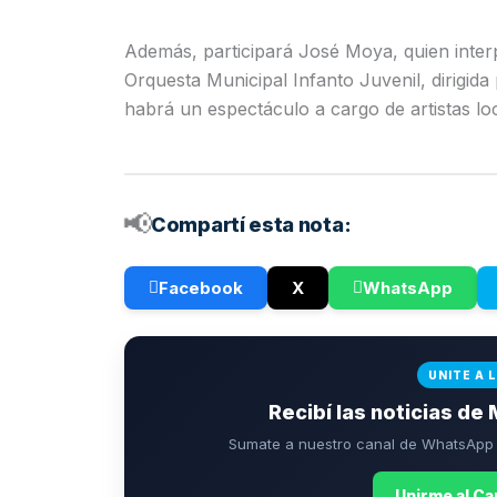
Además, participará José Moya, quien inter
Orquesta Municipal Infanto Juvenil, dirigida
habrá un espectáculo a cargo de artistas loc
📢
Compartí esta nota:
Facebook
X
WhatsApp
UNITE A 
Recibí las noticias de 
Sumate a nuestro canal de WhatsApp p
Unirme al C