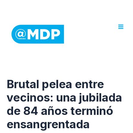
Ir
al
contenido
Brutal pelea entre
vecinos: una jubilada
de 84 años terminó
ensangrentada