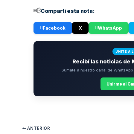
📢
Compartí esta nota:
Facebook
X
WhatsApp
UNITE A 
Recibí las noticias de 
Sumate a nuestro canal de WhatsApp p
Unirme al C
ANTERIOR