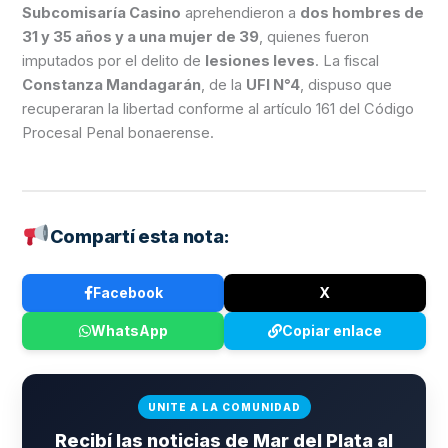
Subcomisaría Casino
aprehendieron a
dos hombres de
31 y 35 años y a una mujer de 39
, quienes fueron
imputados por el delito de
lesiones leves
. La fiscal
Constanza Mandagarán
, de la
UFI N°4
, dispuso que
recuperaran la libertad conforme al artículo 161 del Código
Procesal Penal bonaerense.
Compartí esta nota:
Facebook
X
WhatsApp
Copiar enlace
UNITE A LA COMUNIDAD
Recibí las noticias de Mar del Plata al