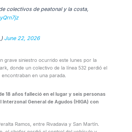
de colectivos de peatonal y la costa,
syQrn7jz
_)
June 22, 2026
grave siniestro ocurrido este lunes por la
rk, donde un colectivo de la línea 532 perdió el
se encontraban en una parada.
e 18 años falleció en el lugar y seis personas
l Interzonal General de Agudos (HIGA) con
eralta Ramos, entre Rivadavia y San Martín.
, el chofer perdió el control del vehículo y