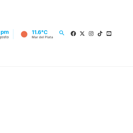
1 pm
Buscar
11.6°C
gosto
Mar del Plata