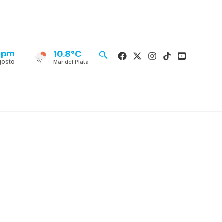
8 pm
Buscar
10.8°C
gosto
Mar del Plata