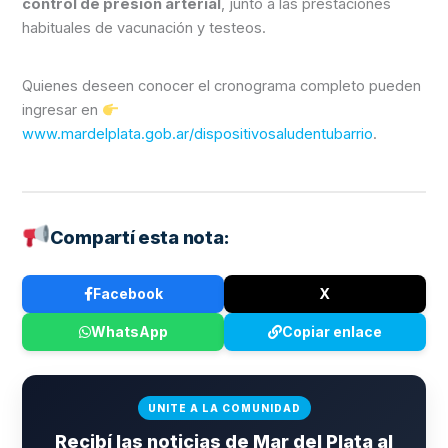
control de presión arterial
, junto a las prestaciones
habituales de vacunación y testeos.
Quienes deseen conocer el cronograma completo pueden
ingresar en
www.mardelplata.gob.ar/dispositivosaludentubarrio
.
Compartí esta nota:
Facebook
X
WhatsApp
Copiar enlace
UNITE A LA COMUNIDAD
Recibí las noticias de Mar del Plata al