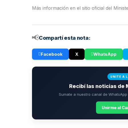
Más información en el sitio oficial del Minist
📢
Compartí esta nota:
Facebook
X
WhatsApp
UNITE A 
Recibí las noticias de 
Sumate a nuestro canal de WhatsApp p
Unirme al C