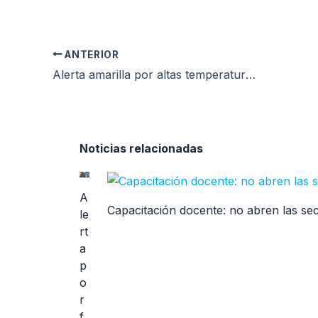
ANTERIOR
Alerta amarilla por altas temperaturas en Mar del Plata: recomendaciones y pronóstico para este sábado
Noticias relacionadas
A
Capacitación docente: no abren las se
le
rt
a
p
o
r
f