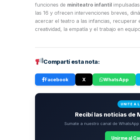
funciones de
miniteatro infantil
impulsadas
las 16 y ofrecen intervenciones breves, diná
acercar el teatro a las infancias, recupera
creatividad, la empatía y el trabajo en equipo
Compartí esta nota:
Facebook
X
WhatsApp
UNITE A 
Recibí las noticias de 
Sumate a nuestro canal de WhatsApp p
Unirme al C