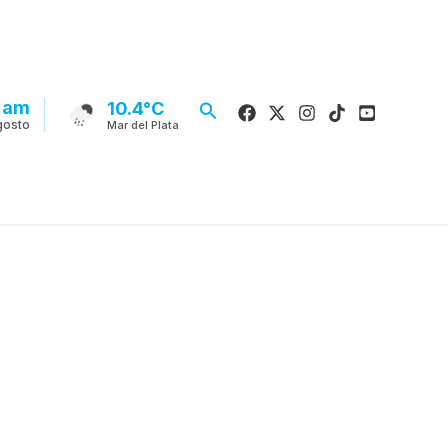
3 am
Buscar
10.4°C
gosto
Mar del Plata