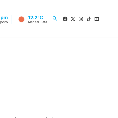
6 pm
Buscar
12.2°C
gosto
Mar del Plata