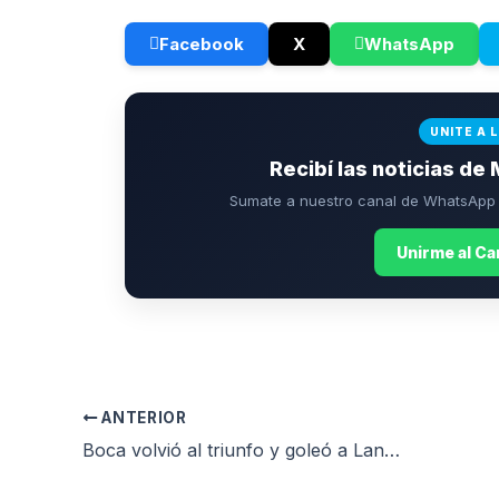
Facebook
X
WhatsApp
UNITE A 
Recibí las noticias de 
Sumate a nuestro canal de WhatsApp p
Unirme al C
ANTERIOR
Boca volvió al triunfo y goleó a Lanús en el Torneo Apertura