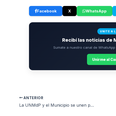
Facebook
X
WhatsApp
UNITE A 
Recibí las noticias de 
Sumate a nuestro canal de WhatsApp p
Unirme al C
ANTERIOR
La UNMdP y el Municipio se unen para potenciar la formación laboral