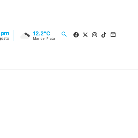
6 pm
Buscar
12.2°C
gosto
Mar del Plata