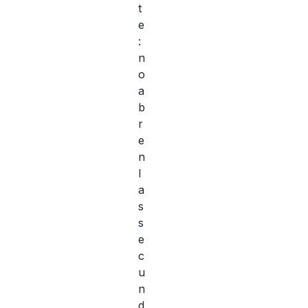
t
e
:
n
o
a
b
r
e
n
l
a
s
s
e
c
u
n
d