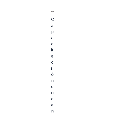
C
a
p
a
c
it
a
c
i
ó
n
d
o
c
e
n