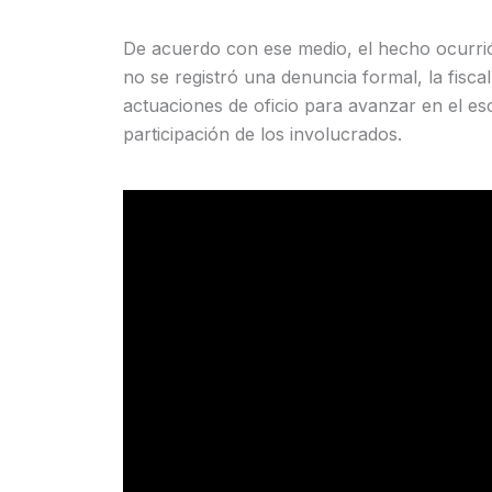
De acuerdo con ese medio, el hecho ocurrió 
no se registró una denuncia formal, la fisc
actuaciones de oficio para avanzar en el es
participación de los involucrados.