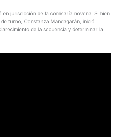
en jurisdicción de la comisaría novena. Si bien
al de turno, Constanza Mandagarán, inició
clarecimiento de la secuencia y determinar la