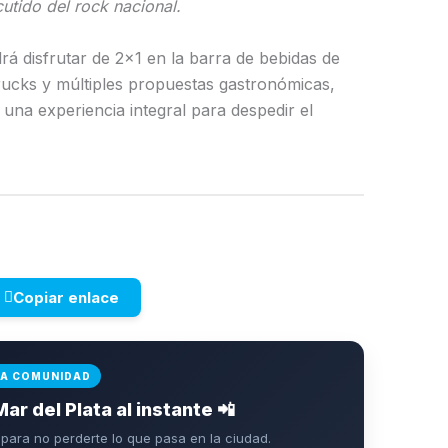
utido del rock nacional.
rá disfrutar de 2×1 en la barra de bebidas de
rucks y múltiples propuestas gastronómicas,
na experiencia integral para despedir el
Copiar enlace
LA COMUNIDAD
Mar del Plata al instante 📲
ara no perderte lo que pasa en la ciudad.