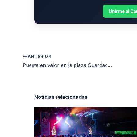
Unirme al C
ANTERIOR
Puesta en valor en la plaza Guardacostas Río Iguazú del Bosque Peralta Ramos
Noticias relacionadas