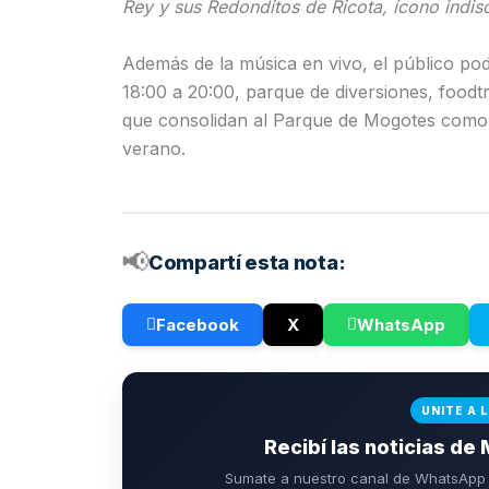
Rey y sus Redonditos de Ricota, ícono indisc
Además de la música en vivo, el público pod
18:00 a 20:00, parque de diversiones, foodt
que consolidan al Parque de Mogotes como u
verano.
📢
Compartí esta nota:
Facebook
X
WhatsApp
UNITE A 
Recibí las noticias de 
Sumate a nuestro canal de WhatsApp p