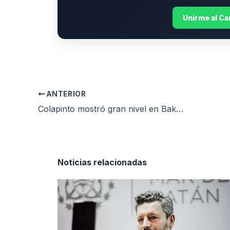
Unirme al C
ANTERIOR
Colapinto mostró gran nivel en Bakú, pero un toque de Albon lo dejó 19°
Noticias relacionadas