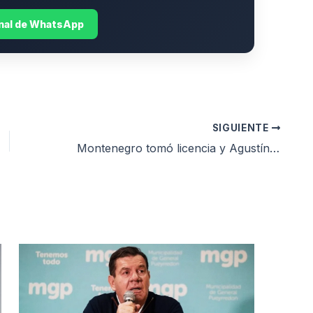
anal de WhatsApp
SIGUIENTE
Montenegro tomó licencia y Agustín Neme asume interinamente la intendencia de General Pueyrredon