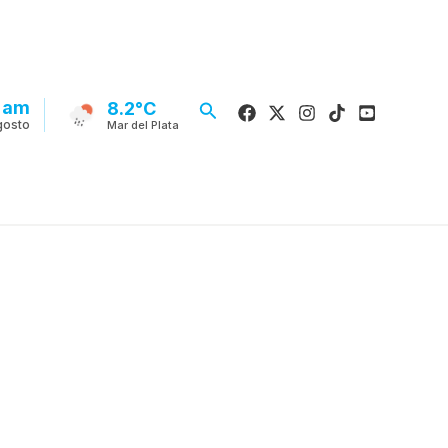
5 am
Buscar
8.2°C
gosto
Mar del Plata