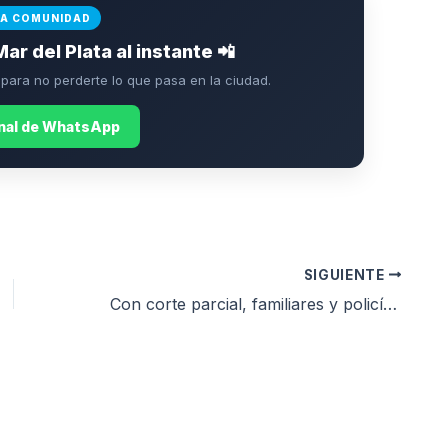
LA COMUNIDAD
Mar del Plata al instante 📲
ara no perderte lo que pasa en la ciudad.
anal de WhatsApp
SIGUIENTE
Con corte parcial, familiares y policías retirados reclamaron subas salariales