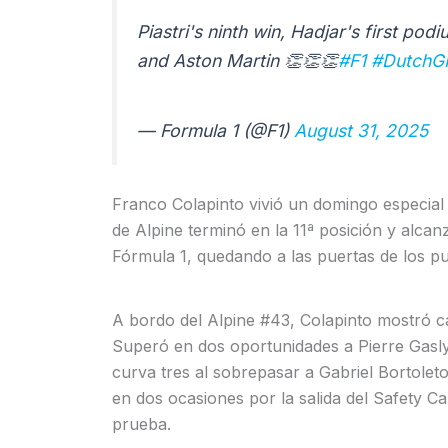
Piastri's ninth win, Hadjar's first po
and Aston Martin 👏👏👏
#F1
#DutchG
— Formula 1 (@F1)
August 31, 2025
Franco Colapinto vivió un domingo especial 
de Alpine terminó en la 11ª posición y alca
Fórmula 1, quedando a las puertas de los p
A bordo del Alpine #43, Colapinto mostró c
Superó en dos oportunidades a Pierre Gasly e
curva tres al sobrepasar a Gabriel Bortolet
en dos ocasiones por la salida del Safety Car
prueba.