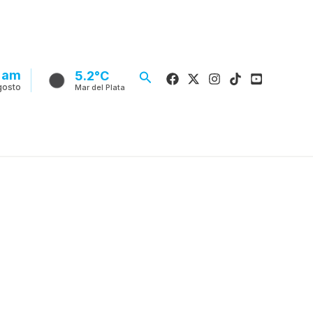
 am
Buscar
5.2°C
gosto
Mar del Plata