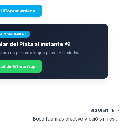
Copiar enlace
LA COMUNIDAD
Mar del Plata al instante 📲
ara no perderte lo que pasa en la ciudad.
anal de WhatsApp
SIGUIENTE
Boca fue más efectivo y dejó sin respuestas a Aldosivi en el Minella