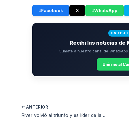
Facebook
X
WhatsApp
UNITE A 
Recibí las noticias de 
Sumate a nuestro canal de WhatsApp p
Unirme al C
ANTERIOR
River volvió al triunfo y es líder de la Zona B tras vencer a San Martín de San Juan