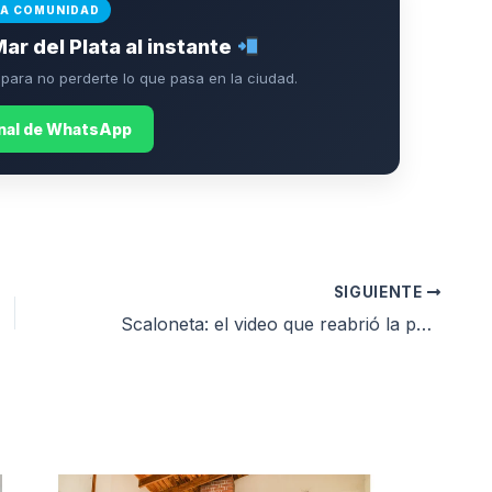
LA COMUNIDAD
Mar del Plata al instante
ara no perderte lo que pasa en la ciudad.
anal de WhatsApp
SIGUIENTE
Scaloneta: el video que reabrió la polémica por el caso Papu Gómez