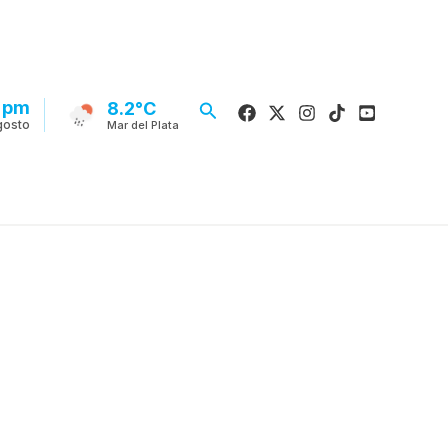
5 pm
Buscar
8.2°C
gosto
Mar del Plata