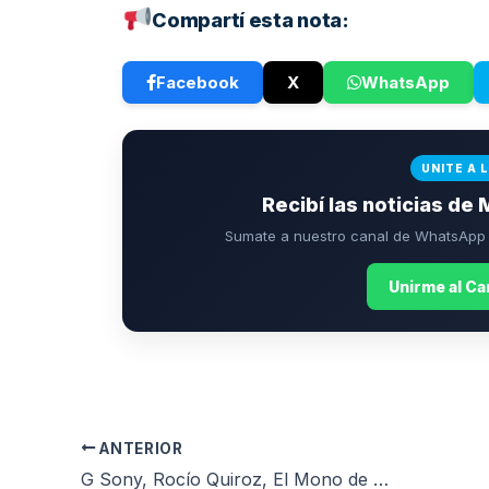
Compartí esta nota:
Facebook
X
WhatsApp
UNITE A 
Recibí las noticias de 
Sumate a nuestro canal de WhatsApp p
Unirme al C
ANTERIOR
G Sony, Rocío Quiroz, El Mono de Kapanga y muchas bandas más cierran febrero en el Parque de Mogotes