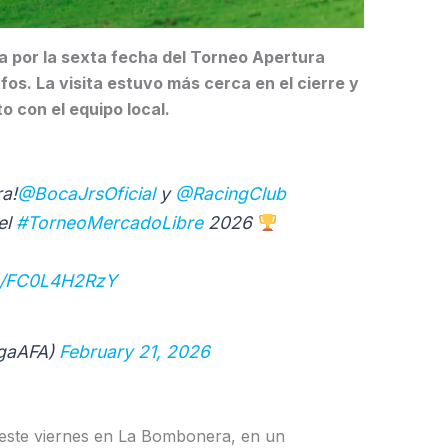
a por la sexta fecha del Torneo Apertura
fos. La visita estuvo más cerca en el cierre y
o con el equipo local.
a!
@BocaJrsOficial
y
@RacingClub
el
#TorneoMercadoLibre
2026
om/FC0L4H2RzY
igaAFA)
February 21, 2026
 este viernes en La Bombonera, en un