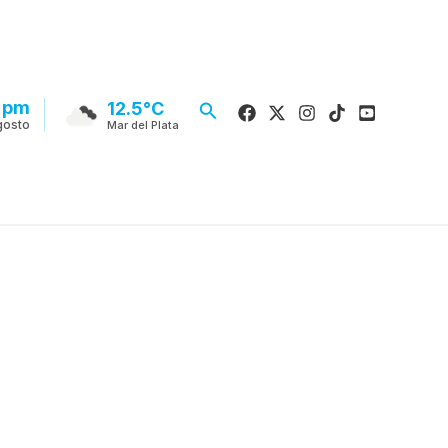
 pm
Buscar
12.5°C
gosto
Mar del Plata